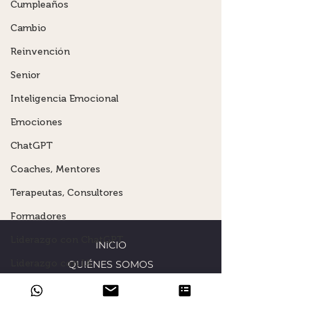
Cumpleaños
Cambio
Reinvención
Senior
Inteligencia Emocional
Emociones
ChatGPT
Coaches, Mentores
Terapeutas, Consultores
Formadores
Liderazgo con ChatGPT
INICIO
Liderazgo con IA
QUIÉNES SOMOS
COACHING
Inteligencia Artificial
CONSULTORÍA