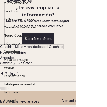
¡Bienvenido(a)!
Micro Artículos
¿Deseas ampliar la 
Escritura
información?
Reflexiones Breves
Suscríbete a mastersei.com para seguir 
leyendo esta entrada exclusiva.
Cambio y Evolución
Neuro Coaching
Suscríbete ahora
Liderazgo
Coaching
Mitos y realidades del Coaching
Coaching
Neuro Coaching
Artículos
Meta liderazgo
Cambio y Evolución
Visión
Pensamiento
Inteligencia mental
Lenguaje
Pregunta
Entradas recientes
Ver todo