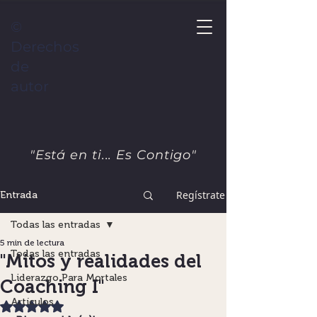
©
Derechos
de
autor
"Está en ti... Es Contigo"
Regístrate
Entrada
Todas las entradas
5 min de lectura
Todas las entradas
"Mitos y realidades del
Liderazgo Para Mortales
Coaching I"
Artículos
Obtuvo NaN de 5 estrellas.