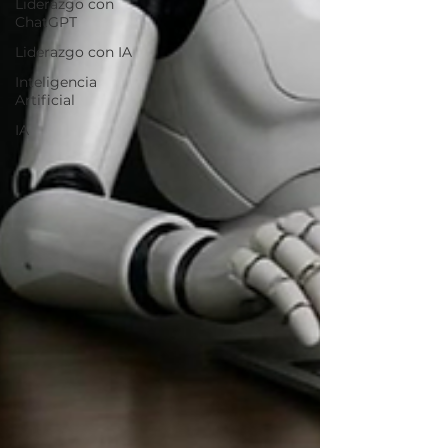
Liderazgo con
ChatGPT
Liderazgo con IA
Inteligencia
Artificial
IA