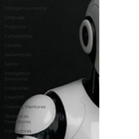
Inteligencia mental
Lenguaje
Pregunta
Cumpleaños
Cambio
Reinvención
Senior
Inteligencia
Emocional
Emociones
ChatGPT
Coaches, Mentores
Terapeutas,
Consultores
Formadores