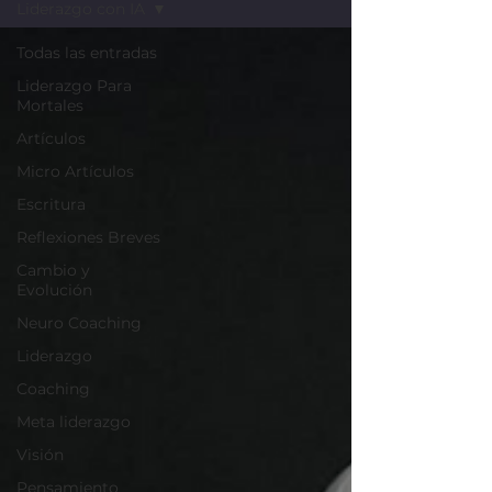
Liderazgo con IA
Todas las entradas
Liderazgo Para
Mortales
Artículos
Micro Artículos
Escritura
Reflexiones Breves
Cambio y
Evolución
Neuro Coaching
Liderazgo
Coaching
Meta liderazgo
Visión
Pensamiento