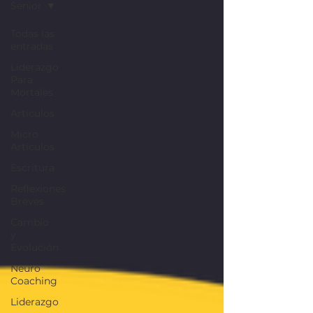
Senior
Todas las
entradas
Liderazgo
Para
Mortales
Artículos
Micro
Artículos
Escritura
Reflexiones
Breves
Cambio
y
Evolución
Neuro
Coaching
Liderazgo