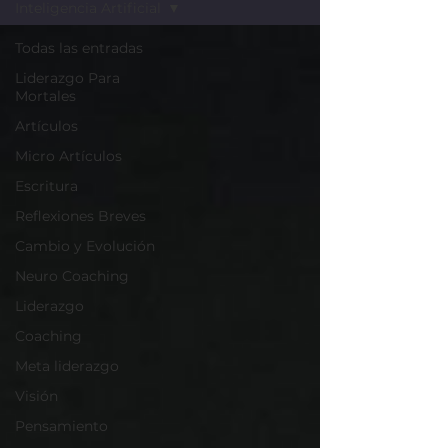
Inteligencia Artificial
Todas las entradas
Liderazgo Para
Mortales
Artículos
Micro Artículos
Escritura
Reflexiones Breves
Cambio y Evolución
Neuro Coaching
Liderazgo
Coaching
Meta liderazgo
Visión
Pensamiento