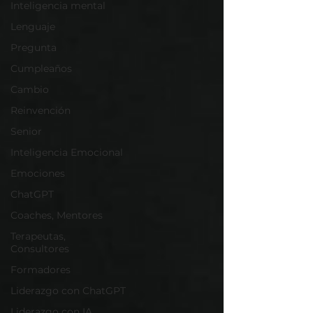
Inteligencia mental
Lenguaje
Pregunta
Cumpleaños
Cambio
Reinvención
Senior
Inteligencia Emocional
Emociones
ChatGPT
Coaches, Mentores
Terapeutas,
Consultores
Formadores
Liderazgo con ChatGPT
Liderazgo con IA