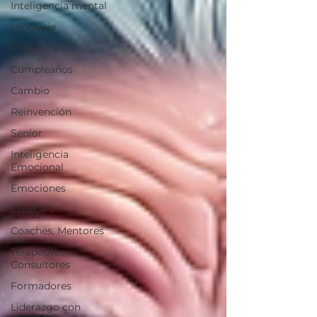
Inteligencia mental
Lenguaje
Pregunta
Cumpleaños
Cambio
Reinvención
Senior
Inteligencia
Emocional
Emociones
ChatGPT
Coaches, Mentores
Terapeutas,
Consultores
Formadores
Liderazgo con