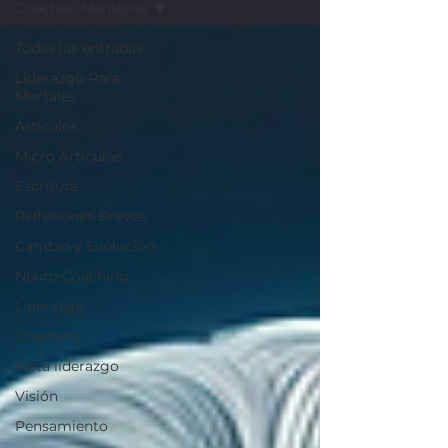
Coaches, Mentores
Todas las entradas
Liderazgo Para
Mortales
Artículos
Micro Artículos
Escritura
Reflexiones Breves
Cambio y Evolución
Neuro Coaching
Liderazgo
Coaching
Meta liderazgo
Visión
Pensamiento