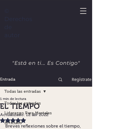
©
Derechos
de
autor
"Está en ti... Es Contigo"
Regístrate
Entrada
Todas las entradas
1 min de lectura
Todas las entradas
EL TIEMPO
Liderazgo Para Mortales
Actualizado:
12 abr 2022
Obtuvo NaN de 5 estrellas.
Artículos
Breves reflexiones sobre el tiempo, 