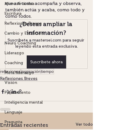
que así como acompaña y observa, 
Micro Artículos
también actúa y acaba, como todo y 
Escritura
como todos.
¿Deseas ampliar la 
Reflexiones Breves
información?
Cambio y Evolución
Suscríbete a mastersei.com para seguir 
Neuro Coaching
leyendo esta entrada exclusiva.
Liderazgo
Suscríbete ahora
Coaching
reflexiones
inspiración
tiempo
Meta liderazgo
Reflexiones Breves
Visión
Pensamiento
Inteligencia mental
Lenguaje
Pregunta
Entradas recientes
Ver todo