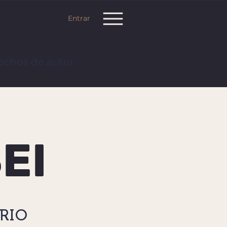
Entrar
echos de autor
EI
ARIO