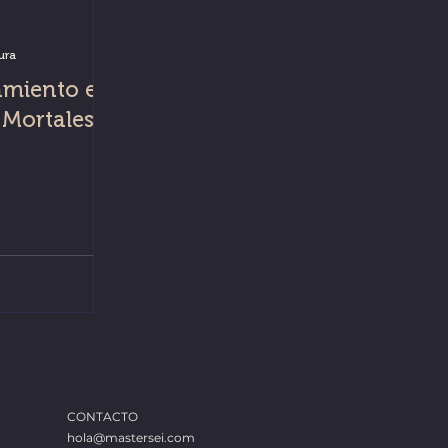
ura
amiento en
 Mortales
CONTACTO
hola@mastersei.com