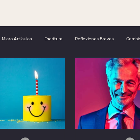
Micro Artículos
Escritura
Reflexiones Breves
Cambio
erazgo
Visión
Pensamiento
Inteligencia mental
Senior
Inteligencia Emocional
Emociones
ChatG
dores
Liderazgo con ChatGPT
Liderazgo con IA
Intel