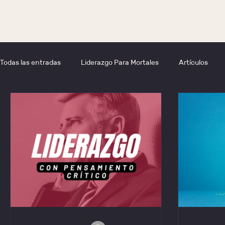
Todas las entradas
Liderazgo Para Mortales
Artículos
Neuro Coaching
Liderazgo
Coaching
Meta lid
Pregunta
Cumpleaños
Cambio
Reinvención
Coaches, Mentores
Terapeutas, Consultores
Forma
IA