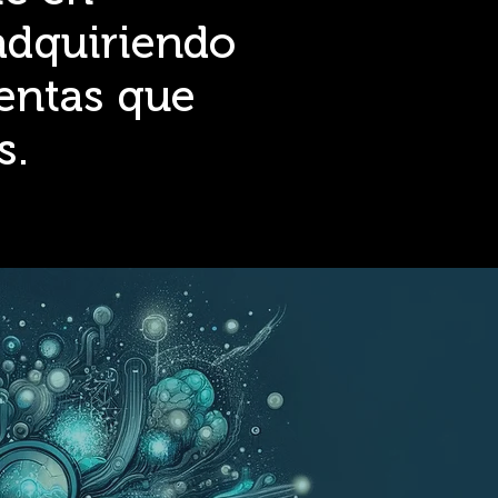
adquiriendo
entas que
s.