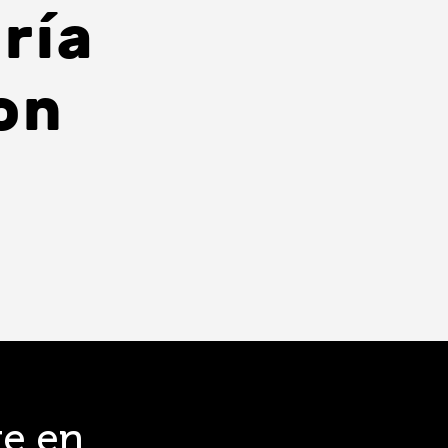
ría
on
te en