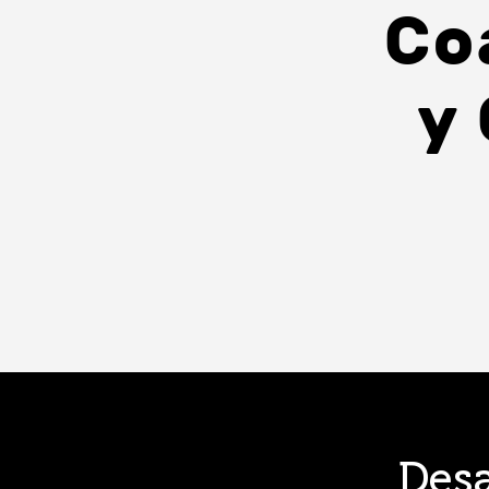
Co
y
Desa