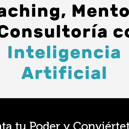
aching, Mento
 Consultoría
c
Inteligencia
Artificial
ta tu Poder y Conviérte