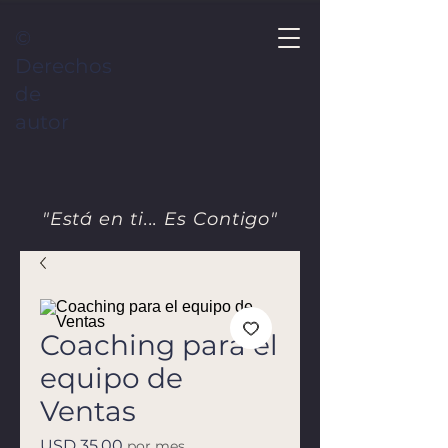
©
Derechos
de
autor
"Está en ti... Es Contigo"
Coaching para el
equipo de
Ventas
Precio
USD 35.00
por mes