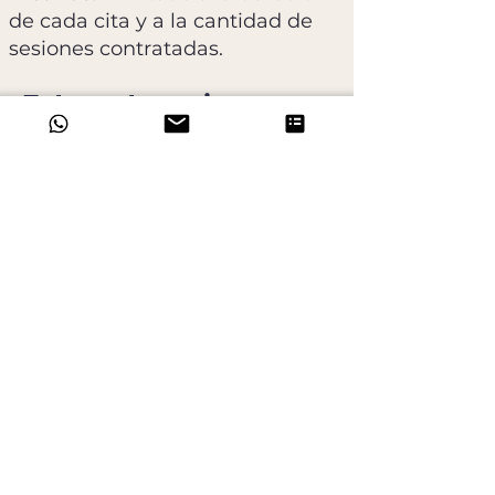
de cada cita y a la cantidad de
sesiones contratadas.
Esta es tu mejor
opción si...
Necesitas
empatía
,
conexión
humana,
guía
personalizada
y un socio
estratégico a largo plazo.
Prefieres trabajar con alguien
que
valide y comprenda tu
experiencia.
Necesitas navegar por
situaciones de alta
complejidad
que requieren
matices y experiencia humana.