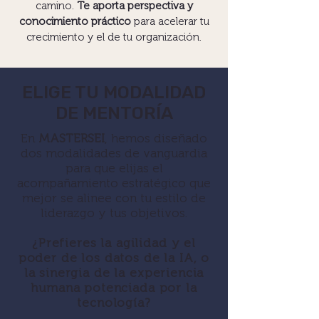
camino.
Te aporta perspectiva y
conocimiento práctico
para acelerar tu
crecimiento y el de tu organización.
ELIGE TU MODALIDAD
DE MENTORÍA
En
MASTERSEI
, hemos diseñado
dos modalidades de vanguardia
para que elijas el
acompañamiento estratégico que
mejor se alinee con tu estilo de
liderazgo y tus objetivos.
¿Prefieres la agilidad y el
poder de los datos de la IA, o
la sinergia de la experiencia
humana potenciada por la
tecnología?