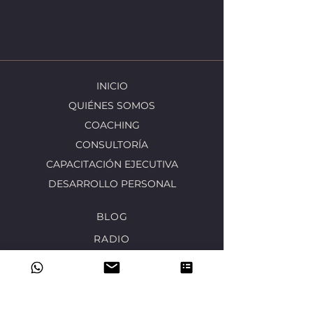
conectarte con otros miembros.
INICIO
QUIÉNES SOMOS
COACHING
CONSULTORÍA
CAPACITACIÓN EJECUTIVA
DESARROLLO PERSONAL
BLOG
RADIO
MÚSICA CORPORATIVA
¿DÓNDE ESTAMOS?
Xalapa - Veracruz - CDMX - Puebla