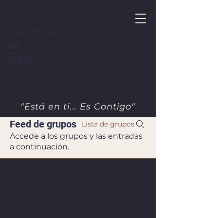
©
Derechos
de
autor
"Está en ti... Es Contigo"
Feed de grupos
Lista de grupos
Accede a los grupos y las entradas
a continuación.
Comienza a crear entradas
Crea una entrada y empieza a