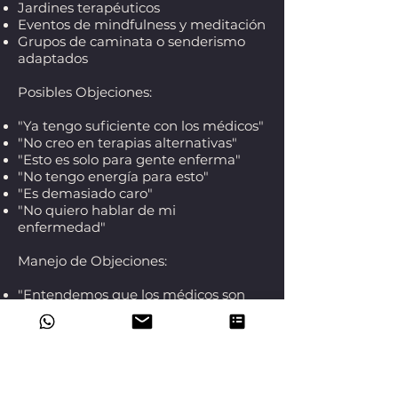
Jardines terapéuticos
Eventos de mindfulness y meditación
Grupos de caminata o senderismo
adaptados
Posibles Objeciones:
"Ya tengo suficiente con los médicos"
"No creo en terapias alternativas"
"Esto es solo para gente enferma"
"No tengo energía para esto"
"Es demasiado caro"
"No quiero hablar de mi
enfermedad"
Manejo de Objeciones:
"Entendemos que los médicos son
fundamentales, pero el apoyo
emocional también lo es."
"Nuestro enfoque es complementario
a la medicina tradicional, no un
reemplazo."
"Nuestros servicios son para cualquier