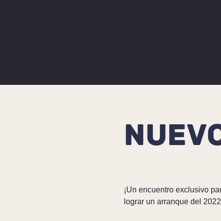
NUEVO
jue 09 de dic
  |  
Evento 
¡Un encuentro exclusivo para
lograr un arranque del 2022 