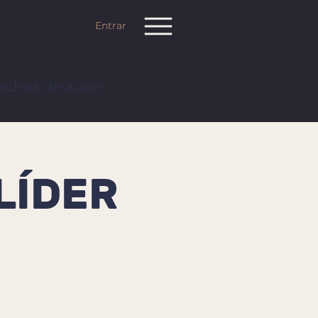
Entrar
echos de autor
LÍDER