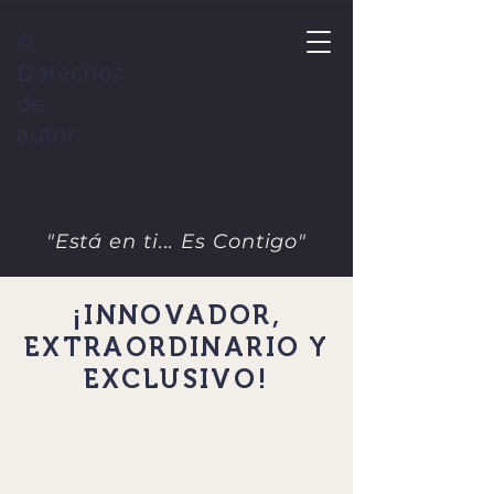
©
Derechos
de
autor
"Está en ti... Es Contigo"
¡INNOVADOR,
EXTRAORDINARIO Y
EXCLUSIVO!