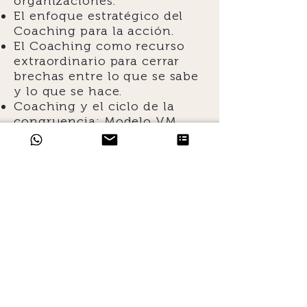
organizaciones.
El enfoque estratégico del
Coaching para la acción.
El Coaching como recurso
extraordinario para cerrar
brechas entre lo que se sabe
y lo que se hace.
Coaching y el ciclo de la
congruencia: Modelo VM
360° (Vivir Mejor en 360º)
5. NEURO CIENCIAS
Mitos y verdades sobre las
Neurociencias.
Las Neurociencias y el
comportamiento humano.
Las prisiones de la mente y el
cuerpo.
Cómo funciona la mente:
Sistema nervioso y Neuro-