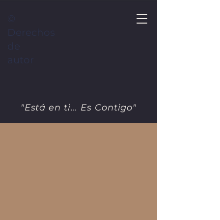
©
Derechos
de
autor
"Está en ti... Es Contigo"